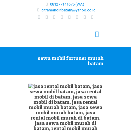
081277141675 (WA)
citramandiribatam@yahoo.co.id
sewa mobil fortuner murah
batam