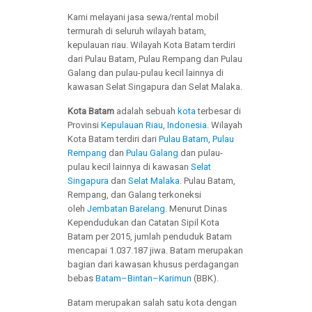
Kami melayani jasa sewa/rental mobil
termurah di seluruh wilayah batam,
kepulauan riau. Wilayah Kota Batam terdiri
dari Pulau Batam, Pulau Rempang dan Pulau
Galang dan pulau-pulau kecil lainnya di
kawasan Selat Singapura dan Selat Malaka.
Kota Batam
adalah sebuah
kota
terbesar di
Provinsi
Kepulauan Riau
,
Indonesia
. Wilayah
Kota Batam terdiri dari
Pulau Batam
,
Pulau
Rempang
dan
Pulau Galang
dan pulau-
pulau kecil lainnya di kawasan
Selat
Singapura
dan
Selat Malaka
. Pulau Batam,
Rempang, dan Galang terkoneksi
oleh
Jembatan Barelang
. Menurut Dinas
Kependudukan dan Catatan Sipil Kota
Batam per 2015, jumlah penduduk Batam
mencapai 1.037.187 jiwa. Batam merupakan
bagian dari kawasan khusus perdagangan
bebas
Batam–Bintan–Karimun
(BBK).
Batam merupakan salah satu kota dengan