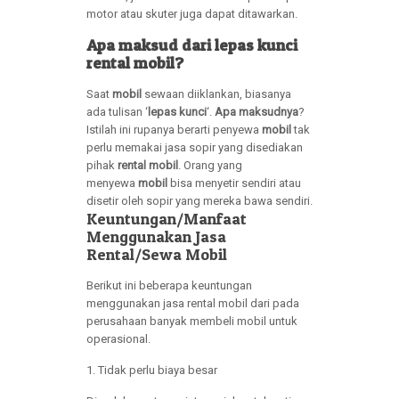
motor atau skuter juga dapat ditawarkan.
Apa maksud dari lepas kunci
rental mobil?
Saat
mobil
sewaan diiklankan, biasanya
ada tulisan ‘
lepas kunci
‘.
Apa maksudnya
?
Istilah ini rupanya berarti penyewa
mobil
tak
perlu memakai jasa sopir yang disediakan
pihak
rental mobil
. Orang yang
menyewa
mobil
bisa menyetir sendiri atau
disetir oleh sopir yang mereka bawa sendiri.
Keuntungan/Manfaat
Menggunakan Jasa
Rental/Sewa Mobil
Berikut ini beberapa keuntungan
menggunakan jasa rental mobil dari pada
perusahaan banyak membeli mobil untuk
operasional.
1. Tidak perlu biaya besar