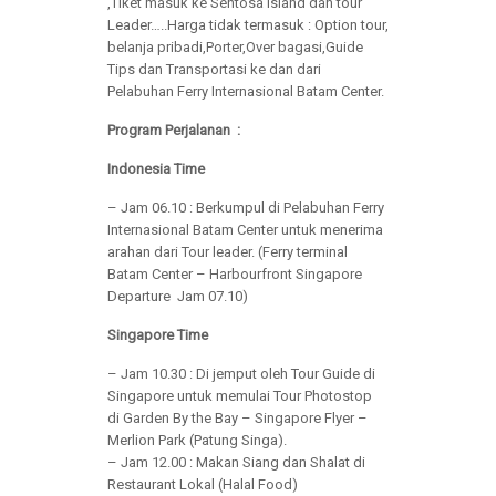
,Tiket masuk ke Sentosa Island dan tour
Leader…..Harga tidak termasuk : Option tour,
belanja pribadi,Porter,Over bagasi,Guide
Tips dan Transportasi ke dan dari
Pelabuhan Ferry Internasional Batam Center.
Program Perjalanan :
Indonesia Time
– Jam 06.10 : Berkumpul di Pelabuhan Ferry
Internasional Batam Center untuk menerima
arahan dari Tour leader. (Ferry terminal
Batam Center – Harbourfront Singapore
Departure Jam 07.10)
Singapore Time
– Jam 10.30 : Di jemput oleh Tour Guide di
Singapore untuk memulai Tour Photostop
di Garden By the Bay – Singapore Flyer –
Merlion Park (Patung Singa).
– Jam 12.00 : Makan Siang dan Shalat di
Restaurant Lokal (Halal Food)