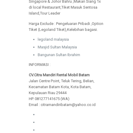
Singapore & Johor Bahru ,Makan Siang 1x
di local Restaurant,Tiket Masuk Sentosa
Island,Tour Leader
Harga Exclude : Pengeluaran Pribadi ,Option
Tiket (Legoland Tiket),Kelebihan bagasi.
legoland malaysia
Masjid Sultan Malaysia
Bangunan Sultan Ibrahim
INFORMASI :
CV.Citra Mandiri Rental Mobil Batam
Jalan Centre Point, Teluk Tering, Belian,
Kecamatan Batam Kota, Kota Batam,
Kepulauan Riau 29444
HP. 081277141675 (WA)
Email : citramandiribatam@yahoo.co.id
wubangunan.com
pabriklilinsurabaya.com
pabrikbonekaniki.com