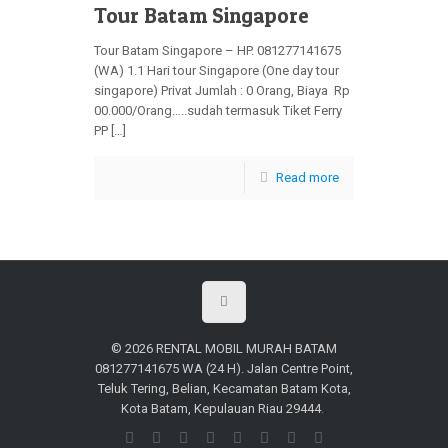
Tour Batam Singapore
Tour Batam Singapore – HP. 081277141675
(WA) 1.1 Hari tour Singapore (One day tour
singapore) Privat Jumlah : 0 Orang, Biaya Rp
00.000/Orang…..sudah termasuk Tiket Ferry
PP […]
Read more
© 2026 RENTAL MOBIL MURAH BATAM
081277141675 WA (24 H). Jalan Centre Point,
Teluk Tering, Belian, Kecamatan Batam Kota,
Kota Batam, Kepulauan Riau 29444
.
.