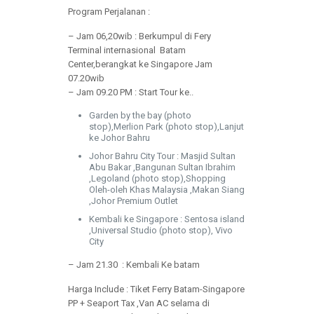
Program Perjalanan :
– Jam 06,20wib : Berkumpul di Fery
Terminal internasional Batam
Center,berangkat ke Singapore Jam
07.20wib
– Jam 09.20 PM : Start Tour ke..
Garden by the bay (photo
stop),Merlion Park (photo stop),Lanjut
ke Johor Bahru
Johor Bahru City Tour : Masjid Sultan
Abu Bakar ,Bangunan Sultan Ibrahim
,Legoland (photo stop),Shopping
Oleh-oleh Khas Malaysia ,Makan Siang
,Johor Premium Outlet
Kembali ke Singapore : Sentosa island
,Universal Studio (photo stop), Vivo
City
– Jam 21.30 : Kembali Ke batam
Harga Include : Tiket Ferry Batam-Singapore
PP + Seaport Tax ,Van AC selama di