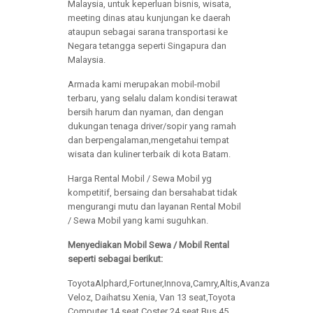
Malaysia, untuk keperluan bisnis, wisata,
meeting dinas atau kunjungan ke daerah
ataupun sebagai sarana transportasi ke
Negara tetangga seperti Singapura dan
Malaysia.
Armada kami merupakan mobil-mobil
terbaru, yang selalu dalam kondisi terawat
bersih harum dan nyaman, dan dengan
dukungan tenaga driver/sopir yang ramah
dan berpengalaman,mengetahui tempat
wisata dan kuliner terbaik di kota Batam.
Harga Rental Mobil / Sewa Mobil yg
kompetitif, bersaing dan bersahabat tidak
mengurangi mutu dan layanan Rental Mobil
/ Sewa Mobil yang kami suguhkan.
Menyediakan Mobil Sewa / Mobil Rental
seperti sebagai berikut:
ToyotaAlphard,Fortuner,Innova,Camry,Altis,Avanza
Veloz, Daihatsu Xenia, Van 13 seat,Toyota
Computer 14 seat,Coster 24 seat,Bus 45