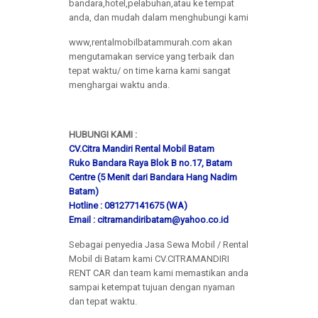
bandara,hotel,pelabuhan,atau ke tempat
anda, dan mudah dalam menghubungi kami
www,rentalmobilbatammurah.com akan
mengutamakan service yang terbaik dan
tepat waktu/ on time karna kami sangat
menghargai waktu anda.
HUBUNGI KAMI :
CV.Citra Mandiri Rental Mobil Batam
Ruko Bandara Raya Blok B no.17, Batam
Centre (5 Menit dari Bandara Hang Nadim
Batam)
Hotline : 081277141675 (WA)
Email : citramandiribatam@yahoo.co.id
Sebagai penyedia Jasa Sewa Mobil / Rental
Mobil di Batam kami CV.CITRAMANDIRI
RENT CAR dan team kami memastikan anda
sampai ketempat tujuan dengan nyaman
dan tepat waktu.