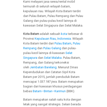
Kami melayani jasa sewa/rental mobil
termurah di seluruh wilayah batam,
kepulauan riau. Wilayah Kota Batam terdiri
dari Pulau Batam, Pulau Rempang dan Pulau
Galang dan pulau-pulau kecil lainnya di
kawasan Selat Singapura dan Selat Malaka.
Kota Batam
adalah sebuah
kota
terbesar di
Provinsi
Kepulauan Riau
,
Indonesia
. Wilayah
Kota Batam terdiri dari
Pulau Batam
,
Pulau
Rempang
dan
Pulau Galang
dan pulau-
pulau kecil lainnya di kawasan
Selat
Singapura
dan
Selat Malaka
. Pulau Batam,
Rempang, dan Galang terkoneksi
oleh
Jembatan Barelang
. Menurut Dinas
Kependudukan dan Catatan Sipil Kota
Batam per 2015, jumlah penduduk Batam
mencapai 1.037.187 jiwa. Batam merupakan
bagian dari kawasan khusus perdagangan
bebas
Batam–Bintan–Karimun
(BBK).
Batam merupakan salah satu kota dengan
letak yang sangat strategis. Selain berada