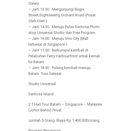
Galery
– Jam 13.30 : Mengunjungi Bugis
Street/Sightseeing Orchard Road (Pusat
Oleh-Oleh )
– Jam 14.30 : Menuju Pulau Sentosa,Photo
stop Universal Studio dan Free Program
– Jam 16.00 : Menuju Vivo City (Mall
terbesar di Singapore )
– Jam 17.50 : Berkumpul kembali di
Pelabuhan Ferry Harbourfront untuk kemali
ke Batam
– Jam 18.50 : Pulang kembali menuju
Batam. Tour Selesai
Studio Universal
Sentosa Island
2.1 Hari Tour Batam – Singapore – Malaysia
(Johor Bahru) Privat
Jumlah 5 Orang Biaya Rp 1.400.000/orang.
Program Perjalanan :