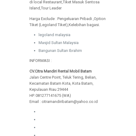
di local Restaurant,Tiket Masuk Sentosa
Island,Tour Leader
Harga Exclude : Pengeluaran Pribadi ,Option
Tiket (Legoland Tiket),Kelebihan bagasi.
legoland malaysia
Masjid Sultan Malaysia
Bangunan Sultan Ibrahim
INFORMASI :
CV.Citra Mandiri Rental Mobil Batam
Jalan Centre Point, Teluk Tering, Belian,
Kecamatan Batam Kota, Kota Batam,
Kepulauan Riau 29444
HP. 081277141675 (WA)
Email : citramandiribatam@yahoo.co.id
wubangunan.com
pabriklilinsurabaya.com
pabrikbonekaniki.com
desurveyjakarta.com