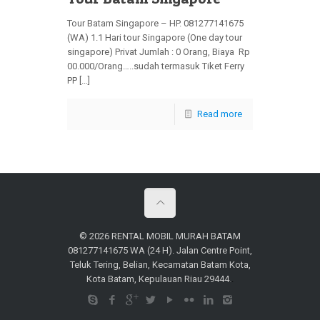
Tour Batam Singapore – HP. 081277141675
(WA) 1.1 Hari tour Singapore (One day tour
singapore) Privat Jumlah : 0 Orang, Biaya Rp
00.000/Orang…..sudah termasuk Tiket Ferry
PP […]
Read more
© 2026 RENTAL MOBIL MURAH BATAM
081277141675 WA (24 H). Jalan Centre Point,
Teluk Tering, Belian, Kecamatan Batam Kota,
Kota Batam, Kepulauan Riau 29444
.
.