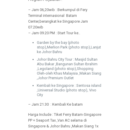
– Jam 06,20wib : Berkumpul di Fery
Terminal internasional Batam
Center,berangkat ke Singapore Jam
07.20wib
– Jam 09.20 PM : Start Tour ke..
Garden by the bay (photo
stop),Merlion Park (photo stop),Lanjut
ke Johor Bahru
Johor Bahru City Tour : Masjid Sultan
Abu Bakar ,Bangunan Sultan Ibrahim
,Legoland (photo stop),Shopping
Oleh-oleh Khas Malaysia ,Makan Siang
,Johor Premium Outlet
Kembali ke Singapore : Sentosa island
,Universal Studio (photo stop), Vivo
City
– Jam 21.30 : Kembali Ke batam
Harga Include : Tiket Ferry Batam-Singapore
PP + Seaport Tax ,Van AC selama di
Singapore & Johor Bahru ,Makan Siang 1x